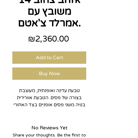
זהב צהוב 14k
משובץ עם
אמרלד צ'אטם.
Price
₪2,360.00
Add to Cart
Buy Now
טבעת עדינה ואופנתית, מעוצבת
בצורה של פסים. הטבעת אוורירית
בנויה משני פסים אופניים בצד האחורי
יש שני פסים אנכיים.
עשויה מזהב צהוב 14k משובצת עם
אבני אמרלד צ'אטם בצבע ירוק בוהק
No Reviews Yet
ועז.
Share your thoughts. Be the first to