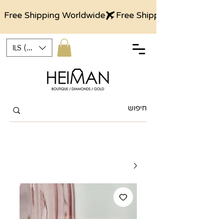
Free Shipping Worldwide
ILS (₪)