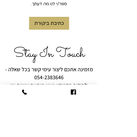
ספר/י לנו מה דעתך.
כתיבת ביקורת
Stay In Touch
מזמינה אתכם ליצור עימי קשר בכל שאלה -
054-2383646
לביקור בסטודיו ויעוץ מותאם אישית יש
לצלצל ולתאם מראש.
רוצים להיות הראשונים לקבל עידכונים,
מבצעים והפתעות?
שם מלא