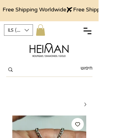
Free Shipping Worldwide
ILS (₪)