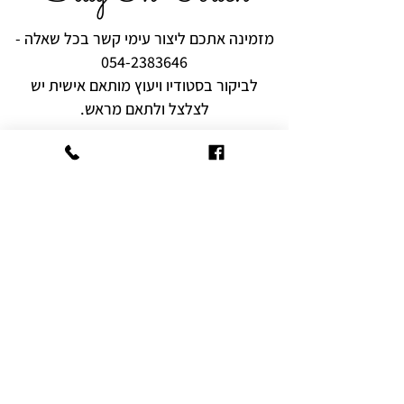
מזמינה אתכם ליצור עימי קשר בכל שאלה -
054-2383646
לביקור בסטודיו ויעוץ מותאם אישית יש
לצלצל ולתאם מראש.
רוצים להיות הראשונים לקבל עידכונים,
מבצעים והפתעות?
שם מלא
אימייל
הצטרף היום