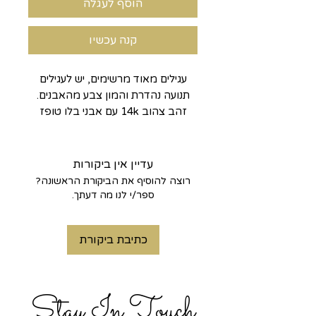
הוסף לעגלה
קנה עכשיו
עגילים מאוד מרשימים, יש לעגילים
תנועה נהדרת והמון צבע מהאבנים.
זהב צהוב 14k עם אבני בלו טופז
טבעי בצורת אובל. תמיד אופנתיים,
יכולים להיות מתנה נפלאה!
אפשר בכל צבע זהב מעודף
עדיין אין ביקורות
צהוב/לבן/ורוד.
רוצה להוסיף את הביקורת הראשונה?
אפשר עם אבן חן אחרת לבחירה.
ספר/י לנו מה דעתך.
אבן חן אחרת עלולה להיות בתוספת
מחיר תלוי באבן.
כתיבת ביקורת
Stay In Touch