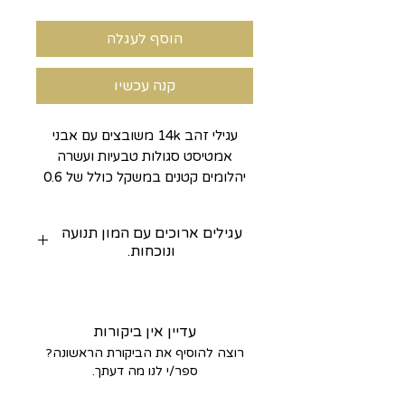
הוסף לעגלה
קנה עכשיו
עגילי זהב 14k משובצים עם אבני
אמטיסט סגולות טבעיות ועשרה
יהלומים קטנים במשקל כולל של 0.6
נקודות יהלומים.
עגילים ארוכים עם המון תנועה
ונוכחות.
הרעיון בעיצוב של העגילים האלה
הוא לחשוף כמה שיותר מהאבן כדי
שהצבע יבלוט בהם. לכן בחרתי
עדיין אין ביקורות
לשבץ את האבנים עם השפיצים
רוצה להוסיף את הביקורת הראשונה?
ספר/י לנו מה דעתך.
כלפי מטה. השילוב של הזהב הצהוב
עם האבנים הסגולות מאוד מחמיא