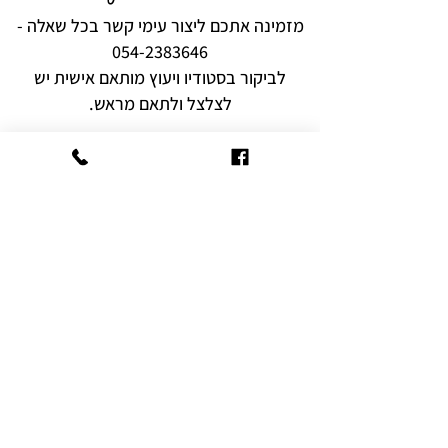
מזמינה אתכם ליצור עימי קשר בכל שאלה -
054-2383646
לביקור בסטודיו ויעוץ מותאם אישית יש
לצלצל ולתאם מראש.
רוצים להיות הראשונים לקבל עידכונים,
מבצעים והפתעות?
שם מלא
אימייל
הצטרף היום