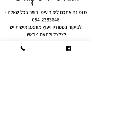
מזמינה אתכם ליצור עימי קשר בכל שאלה -
054-2383646
לביקור בסטודיו ויעוץ מותאם אישית יש
לצלצל ולתאם מראש.
רוצים להיות הראשונים לקבל עידכונים,
מבצעים והפתעות?
שם מלא
אימייל
הצטרף היום