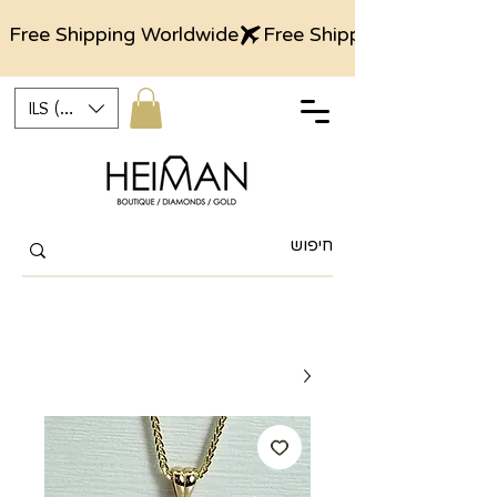
Free Shipping Worldwide
ILS (₪)