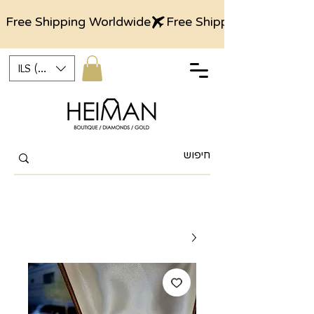
Free Shipping Worldwide
ILS (₪)