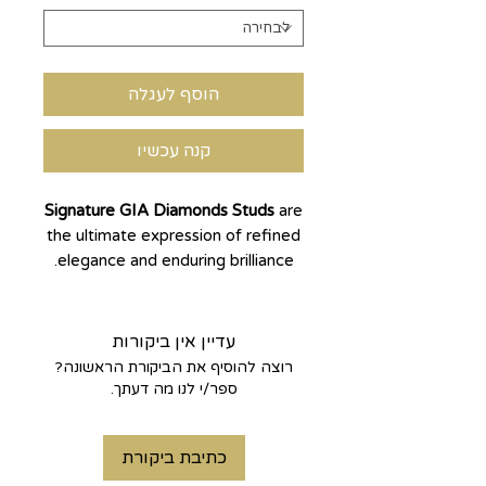
הוסף לעגלה
קנה עכשיו
Signature GIA Diamonds Studs
are
the ultimate expression of refined
elegance and enduring brilliance.
Each earring showcases a
0.45
carat natural diamond
, hand-
selected for exceptional quality
עדיין אין ביקורות
and certified by
GIA
, the world’s
רוצה להוסיף את הביקורת הראשונה?
most trusted authority in
ספר/י לנו מה דעתך.
diamonds.
Set in a classic
14k gold four-
כתיבת ביקורת
prong setting
, these timeless
studs capture the light beautifully