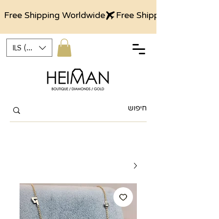
Free Shipping Worldwide
ILS (₪)