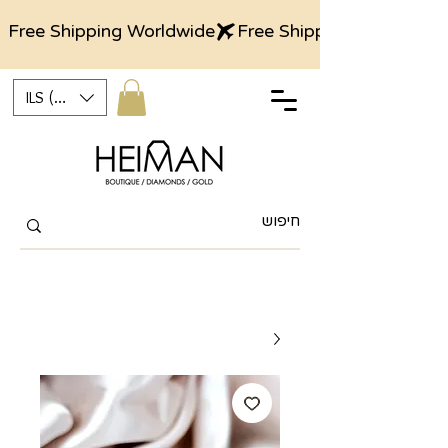
Free Shipping Worldwide
ILS (₪)