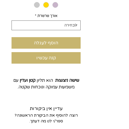
אורך שרשרת
*
הוסף לעגלה
קנה עכשיו
שישה ניצוצות
הוא תליון
קטן ועדין
עם
משמעות עמוקה ונוכחות שקטה.
עשוי
זהב 14 קראט
, בצורת
מגן דוד
בגודל 10 מ"מ
, ומשובץ ב־
6 יהלומים
קטנים ונוצצים
– אחד לכל קצה של
עדיין אין ביקורות
הכוכב.
רוצה להוסיף את הביקורת הראשונה?
התכשיט משלב בין
עיצוב מינימליסטי
ספר/י לנו מה דעתך.
ואלגנטי
לבין
שורש, זהות ואור פנימי
.