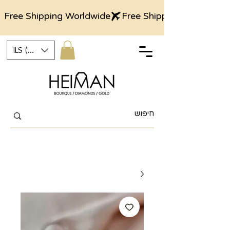
Free Shipping Worldwide
ILS (₪)