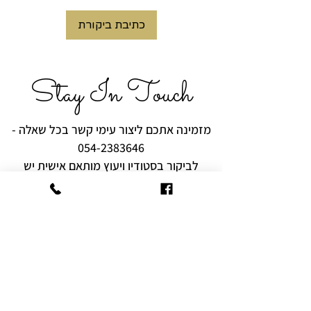
הוא מושלם לענידה יומיומית, כתזכורת
כתיבת ביקורת
רכה למה שקרוב ללב.
✨
מתאים כמתנה ל:
Stay In Touch
• בת מצווה, יום הולדת או התחלה
חדשה
• מתנה לעצמך עם משמעות
מזמינה אתכם ליצור עימי קשר בכל שאלה -
• תכשיט יומיומי שמרגיש אישי ועמוק
054-2383646
לביקור בסטודיו ויעוץ מותאם אישית יש
לצלצל ולתאם מראש.
רוצים להיות הראשונים לקבל עידכונים,
מבצעים והפתעות?
שם מלא
אימייל