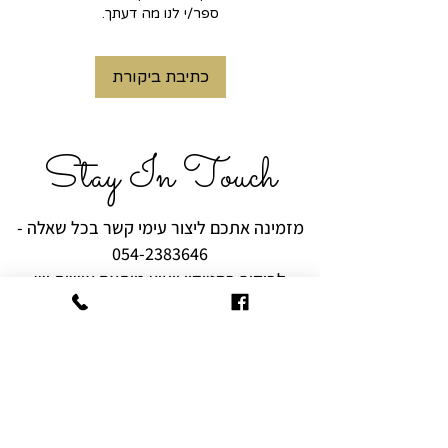
ספר/י לנו מה דעתך.
כתיבת ביקורת
Stay In Touch
מזמינה אתכם ליצור עימי קשר בכל שאלה -
054-2383646
לביקור בסטודיו ויעוץ מותאם אישית יש
לצלצל ולתאם מראש.
רוצים להיות הראשונים לקבל עידכונים,
מבצעים והפתעות?
שם מלא