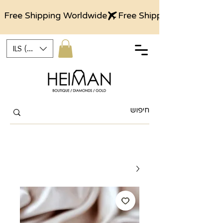
Free Shipping Worldwide
ILS (₪)