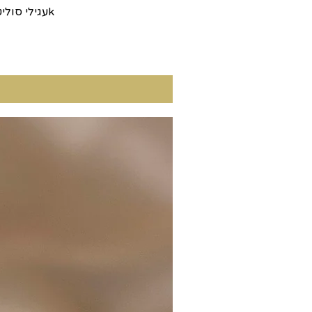
עגילי סוליטר נצח נצחים במשקל 1 קראט כל עגיל סה"כ 2 קראט יהלומים מעבדה זהב 14k