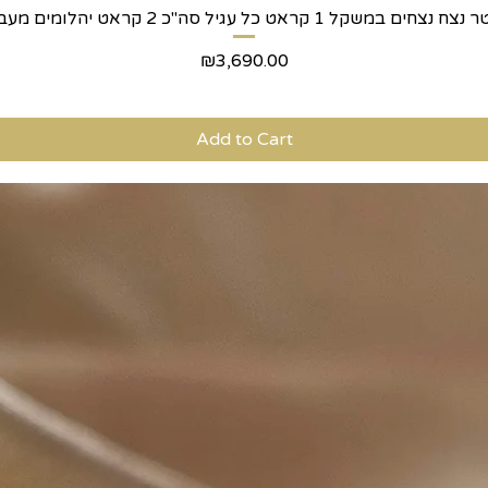
Quick View
Price
₪3,690.00
Add to Cart