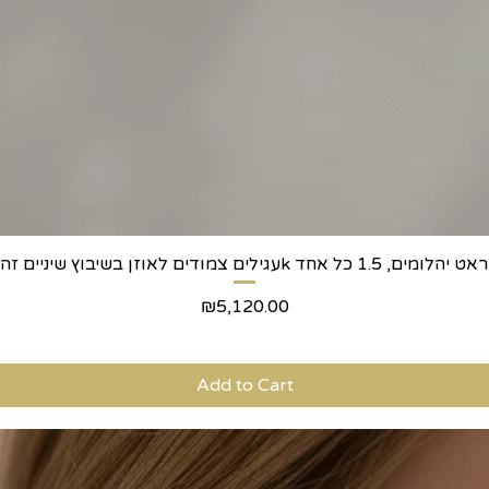
Quick View
Price
₪5,120.00
Add to Cart