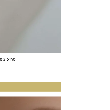
עגילים צמודים לאוזן בשיבוץ שיניים זהב לבן 14k סה"כ 3 קראט יהלומים, 1.5 כל אחד